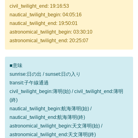
civil_twilight_end: 19:16:53
nautical_twilight_begin: 04:05:16
nautical_twilight_end: 19:50:01
astronomical_twilight_begin: 03:30:10
astronomical_twilight_end: 20:25:07
■意味
sunrise:日の出 / sunset:日の入り
transit:子午線通過
civil_twilight_begin:薄明(始) / civil_twilight_end:薄明
(終)
nautical_twilight_begin:航海薄明(始) /
nautical_twilight_end:航海薄明(終)
astronomical_twilight_begin:天文薄明(始) /
astronomical_twilight_end:天文薄明(終)