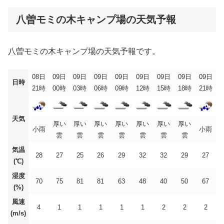
八曽モミの木キャンプ場の天気予報
八曽モミの木キャンプ場の天気予報です。
08日
09日
09日
09日
09日
09日
09日
09日
09日
日時
21時
00時
03時
06時
09時
12時
15時
18時
21時
天気
厚い
厚い
厚い
厚い
厚い
厚い
厚い
小雨
小雨
雲
雲
雲
雲
雲
雲
雲
気温
28
27
25
26
29
32
32
29
27
(℃)
湿度
70
75
81
81
63
48
40
50
67
(%)
風速
4
1
1
1
1
1
2
2
2
(m/s)