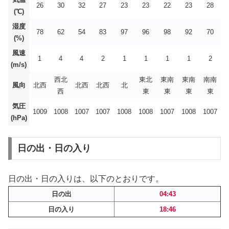
26
30
32
27
23
23
22
23
28
(℃)
湿度
78
62
54
83
97
96
98
92
70
(%)
風速
1
4
4
2
1
1
1
1
2
(m/s)
西北
東北
東南
東南
南南
風向
北西
北西
北西
北
西
東
東
東
東
気圧
1009
1008
1007
1007
1008
1008
1007
1008
1007
(hPa)
日の出・日の入り
日の出・日の入りは、以下のとおりです。
日の出
04:43
日の入り
18:46