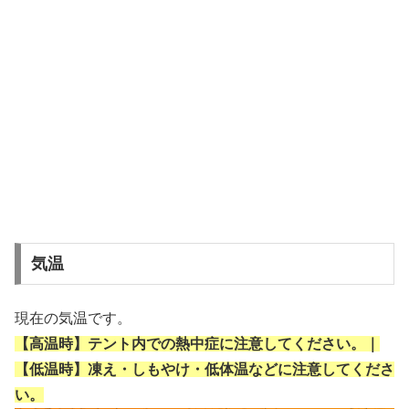
気温
現在の気温です。
【高温時】テント内での熱中症に注意してください。｜
【低温時】凍え・しもやけ・低体温などに注意してくださ
い。