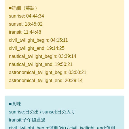
■詳細（英語）
sunrise: 04:44:34
sunset: 18:45:02
transit: 11:44:48
civil_twilight_begin: 04:15:11
civil_twilight_end: 19:14:25
nautical_twilight_begin: 03:39:14
nautical_twilight_end: 19:50:21
astronomical_twilight_begin: 03:00:21
astronomical_twilight_end: 20:29:14
■意味
sunrise:日の出 / sunset:日の入り
transit:子午線通過
civil_twilight_begin:薄明(始) / civil_twilight_end:薄明