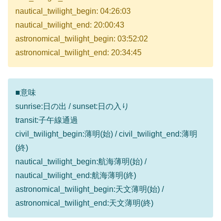
nautical_twilight_begin: 04:26:03
nautical_twilight_end: 20:00:43
astronomical_twilight_begin: 03:52:02
astronomical_twilight_end: 20:34:45
■意味
sunrise:日の出 / sunset:日の入り
transit:子午線通過
civil_twilight_begin:薄明(始) / civil_twilight_end:薄明
(終)
nautical_twilight_begin:航海薄明(始) /
nautical_twilight_end:航海薄明(終)
astronomical_twilight_begin:天文薄明(始) /
astronomical_twilight_end:天文薄明(終)