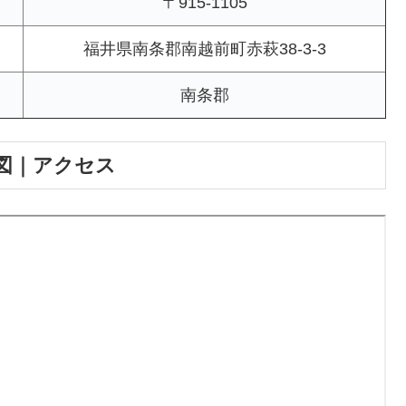
〒915-1105
福井県南条郡南越前町赤萩38-3-3
南条郡
図｜アクセス