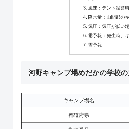
風速：テント設営
降水量：山間部の
気圧：気圧が低い
霧予報：発生時、
雪予報
河野キャンプ場めだかの学校の
キャンプ場名
都道府県