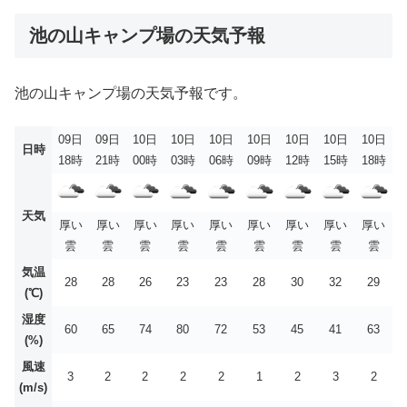
池の山キャンプ場の天気予報
池の山キャンプ場の天気予報です。
09日
09日
10日
10日
10日
10日
10日
10日
10日
日時
18時
21時
00時
03時
06時
09時
12時
15時
18時
天気
厚い
厚い
厚い
厚い
厚い
厚い
厚い
厚い
厚い
雲
雲
雲
雲
雲
雲
雲
雲
雲
気温
28
28
26
23
23
28
30
32
29
(℃)
湿度
60
65
74
80
72
53
45
41
63
(%)
風速
3
2
2
2
2
1
2
3
2
(m/s)