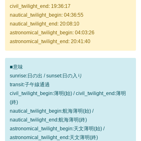
civil_twilight_end: 19:36:17
nautical_twilight_begin: 04:36:55
nautical_twilight_end: 20:08:10
astronomical_twilight_begin: 04:03:26
astronomical_twilight_end: 20:41:40
■意味
sunrise:日の出 / sunset:日の入り
transit:子午線通過
civil_twilight_begin:薄明(始) / civil_twilight_end:薄明
(終)
nautical_twilight_begin:航海薄明(始) /
nautical_twilight_end:航海薄明(終)
astronomical_twilight_begin:天文薄明(始) /
astronomical_twilight_end:天文薄明(終)