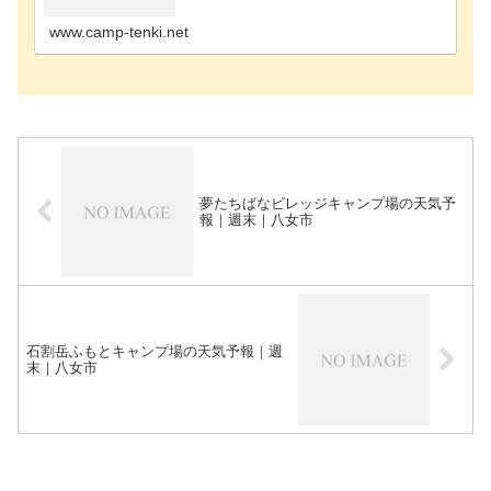
宰府市のキャンプ場大牟田市のキャンプ場大野城市
のキャンプ…
www.camp-tenki.net
夢たちばなビレッジキャンプ場の天気予
報｜週末｜八女市
石割岳ふもとキャンプ場の天気予報｜週
末｜八女市