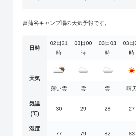
菖蒲谷キャンプ場の天気予報です。
02日21
03日00
03日03
03日
日時
時
時
時
時
天気
薄い雲
雲
雲
晴
気温
30
29
28
27
(℃)
湿度
77
79
82
83