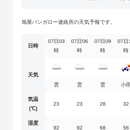
旭屋バンガロー連絡所の天気予報です。
07日03
07日06
07日09
07日
日時
時
時
時
時
天気
雲
雲
雲
小
気温
23
23
28
32
(℃)
湿度
92
92
68
56