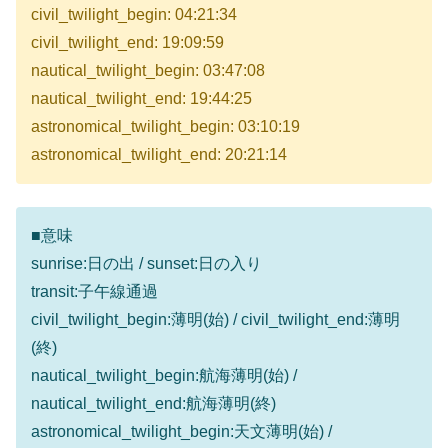
civil_twilight_begin: 04:21:34
civil_twilight_end: 19:09:59
nautical_twilight_begin: 03:47:08
nautical_twilight_end: 19:44:25
astronomical_twilight_begin: 03:10:19
astronomical_twilight_end: 20:21:14
■意味
sunrise:日の出 / sunset:日の入り
transit:子午線通過
civil_twilight_begin:薄明(始) / civil_twilight_end:薄明
(終)
nautical_twilight_begin:航海薄明(始) /
nautical_twilight_end:航海薄明(終)
astronomical_twilight_begin:天文薄明(始) /