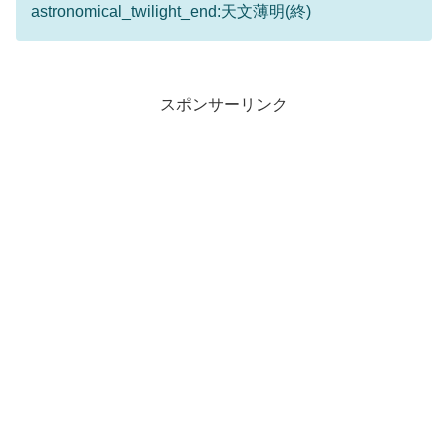
astronomical_twilight_end:天文薄明(終)
スポンサーリンク