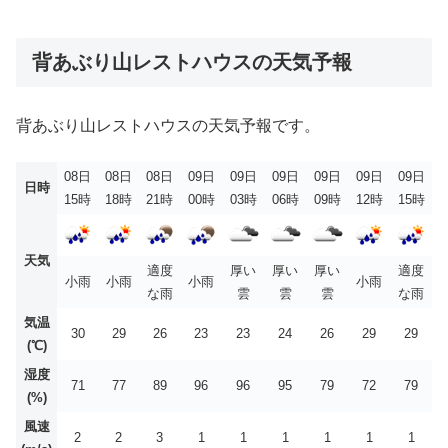
背あぶり山レストハウスの天気予報
背あぶり山レストハウスの天気予報です。
08日
08日
08日
09日
09日
09日
09日
09日
09日
日時
15時
18時
21時
00時
03時
06時
09時
12時
15時
天気
適度
厚い
厚い
厚い
適度
小雨
小雨
小雨
小雨
な雨
雲
雲
雲
な雨
気温
30
29
26
23
23
24
26
29
29
(℃)
湿度
71
77
89
96
96
95
79
72
79
(%)
風速
2
2
3
1
1
1
1
1
1