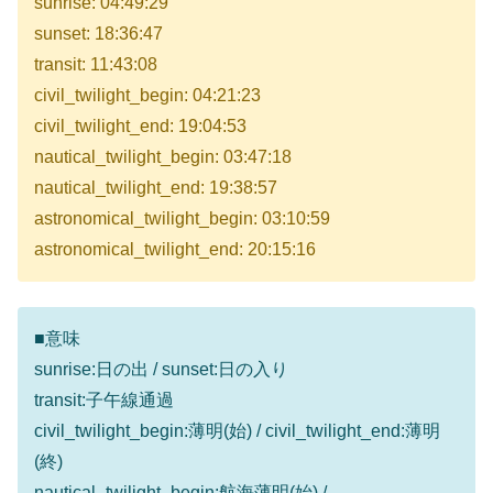
sunrise: 04:49:29
sunset: 18:36:47
transit: 11:43:08
civil_twilight_begin: 04:21:23
civil_twilight_end: 19:04:53
nautical_twilight_begin: 03:47:18
nautical_twilight_end: 19:38:57
astronomical_twilight_begin: 03:10:59
astronomical_twilight_end: 20:15:16
■意味
sunrise:日の出 / sunset:日の入り
transit:子午線通過
civil_twilight_begin:薄明(始) / civil_twilight_end:薄明
(終)
nautical_twilight_begin:航海薄明(始) /