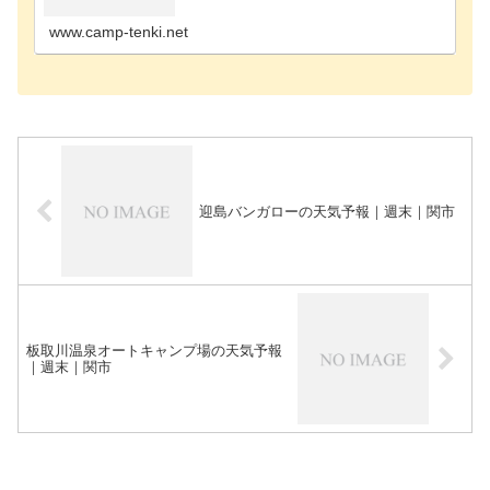
見市のキャンプ場大垣市のキャンプ場大野郡のキャ
ンプ場中津…
www.camp-tenki.net
迎島バンガローの天気予報｜週末｜関市
板取川温泉オートキャンプ場の天気予報
｜週末｜関市