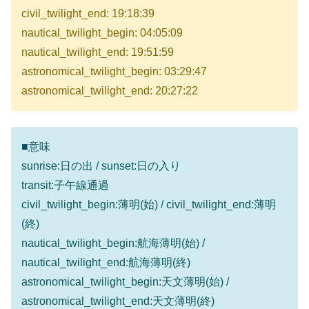
civil_twilight_end: 19:18:39
nautical_twilight_begin: 04:05:09
nautical_twilight_end: 19:51:59
astronomical_twilight_begin: 03:29:47
astronomical_twilight_end: 20:27:22
■意味
sunrise:日の出 / sunset:日の入り
transit:子午線通過
civil_twilight_begin:薄明(始) / civil_twilight_end:薄明
(終)
nautical_twilight_begin:航海薄明(始) /
nautical_twilight_end:航海薄明(終)
astronomical_twilight_begin:天文薄明(始) /
astronomical_twilight_end:天文薄明(終)