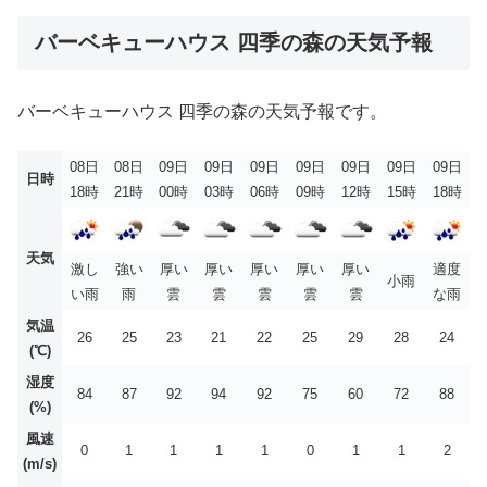
バーベキューハウス 四季の森の天気予報
バーベキューハウス 四季の森の天気予報です。
08日
08日
09日
09日
09日
09日
09日
09日
09日
日時
18時
21時
00時
03時
06時
09時
12時
15時
18時
天気
激し
強い
厚い
厚い
厚い
厚い
厚い
適度
小雨
い雨
雨
雲
雲
雲
雲
雲
な雨
気温
26
25
23
21
22
25
29
28
24
(℃)
湿度
84
87
92
94
92
75
60
72
88
(%)
風速
0
1
1
1
1
0
1
1
2
(m/s)