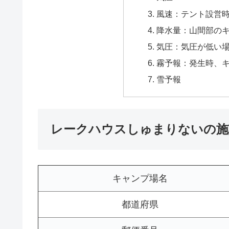
風速：テント設営
降水量：山間部の
気圧：気圧が低い
霧予報：発生時、
雪予報
レークハウスしゅまりないの施
キャンプ場名
都道府県