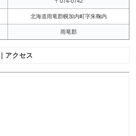
〒074-0742
北海道雨竜郡幌加内町字朱鞠内
雨竜郡
｜アクセス