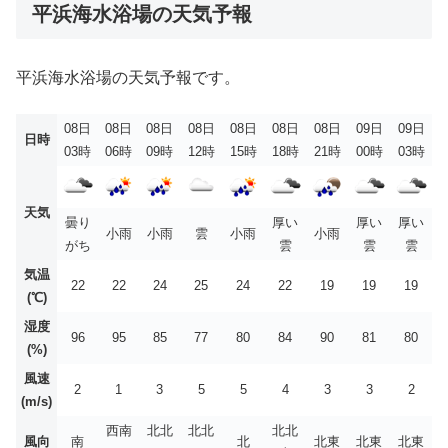
平浜海水浴場の天気予報
平浜海水浴場の天気予報です。
08日
08日
08日
08日
08日
08日
08日
09日
09日
日時
03時
06時
09時
12時
15時
18時
21時
00時
03時
天気
曇り
厚い
厚い
厚い
小雨
小雨
雲
小雨
小雨
がち
雲
雲
雲
気温
22
22
24
25
24
22
19
19
19
(℃)
湿度
96
95
85
77
80
84
90
81
80
(%)
風速
2
1
3
5
5
4
3
3
2
(m/s)
西南
北北
北北
北北
風向
南
北
北東
北東
北東