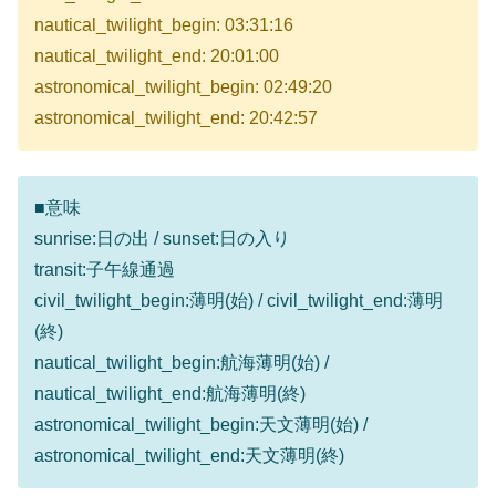
nautical_twilight_begin: 03:31:16
nautical_twilight_end: 20:01:00
astronomical_twilight_begin: 02:49:20
astronomical_twilight_end: 20:42:57
■意味
sunrise:日の出 / sunset:日の入り
transit:子午線通過
civil_twilight_begin:薄明(始) / civil_twilight_end:薄明
(終)
nautical_twilight_begin:航海薄明(始) /
nautical_twilight_end:航海薄明(終)
astronomical_twilight_begin:天文薄明(始) /
astronomical_twilight_end:天文薄明(終)