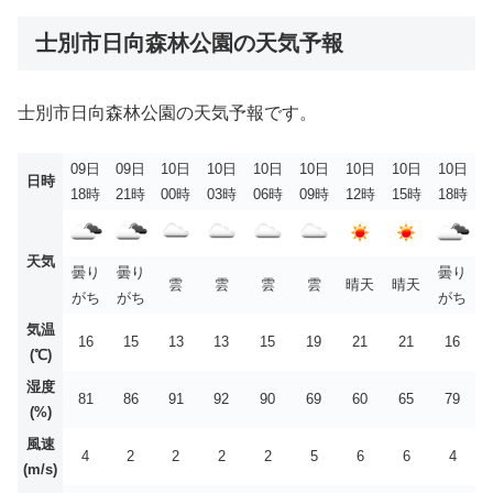
士別市日向森林公園の天気予報
士別市日向森林公園の天気予報です。
09日
09日
10日
10日
10日
10日
10日
10日
10日
日時
18時
21時
00時
03時
06時
09時
12時
15時
18時
天気
曇り
曇り
曇り
雲
雲
雲
雲
晴天
晴天
がち
がち
がち
気温
16
15
13
13
15
19
21
21
16
(℃)
湿度
81
86
91
92
90
69
60
65
79
(%)
風速
4
2
2
2
2
5
6
6
4
(m/s)