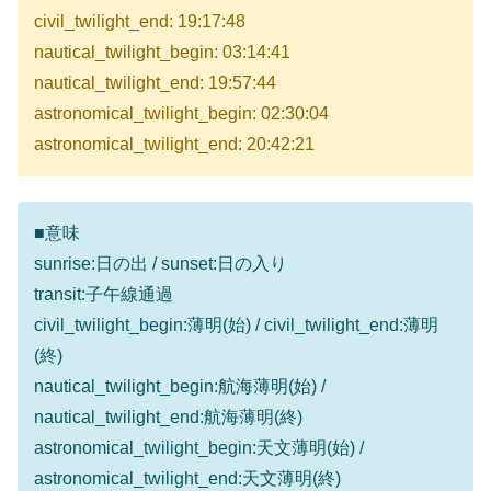
civil_twilight_end: 19:17:48
nautical_twilight_begin: 03:14:41
nautical_twilight_end: 19:57:44
astronomical_twilight_begin: 02:30:04
astronomical_twilight_end: 20:42:21
■意味
sunrise:日の出 / sunset:日の入り
transit:子午線通過
civil_twilight_begin:薄明(始) / civil_twilight_end:薄明
(終)
nautical_twilight_begin:航海薄明(始) /
nautical_twilight_end:航海薄明(終)
astronomical_twilight_begin:天文薄明(始) /
astronomical_twilight_end:天文薄明(終)