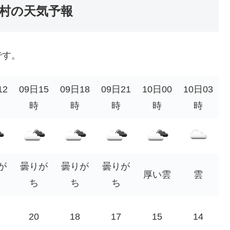
村の天気予報
です。
12
09日15
09日18
09日21
10日00
10日03
時
時
時
時
時
が
曇りが
曇りが
曇りが
厚い雲
雲
ち
ち
ち
20
18
17
15
14