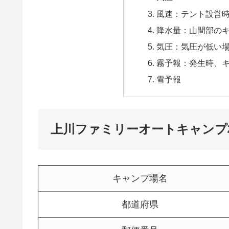
風速：テント設営
降水量：山間部の
気圧：気圧が低い
霧予報：発生時、
雪予報
上川ファミリーオートキャンプ
キャンプ場名
都道府県