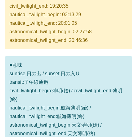
civil_twilight_end: 19:20:35
nautical_twilight_begin: 03:13:29
nautical_twilight_end: 20:01:05
astronomical_twilight_begin: 02:27:58
astronomical_twilight_end: 20:46:36
■意味
sunrise:日の出 / sunset:日の入り
transit:子午線通過
civil_twilight_begin:薄明(始) / civil_twilight_end:薄明
(終)
nautical_twilight_begin:航海薄明(始) /
nautical_twilight_end:航海薄明(終)
astronomical_twilight_begin:天文薄明(始) /
astronomical_twilight_end:天文薄明(終)