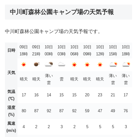
中川町森林公園キャンプ場の天気予報
中川町森林公園キャンプ場の天気予報です。
09日
09日
10日
10日
10日
10日
10日
10日
10日
日時
18時
21時
00時
03時
06時
09時
12時
15時
18時
天気
薄い
薄い
薄い
晴天
晴天
雲
晴天
晴天
晴天
雲
雲
雲
気温
17
16
14
15
15
20
23
21
17
(℃)
湿度
80
87
92
87
92
59
47
49
76
(%)
風速
4
2
2
3
2
5
5
5
3
(m/s)