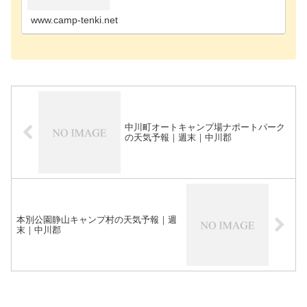
尻郡のキャンプ場歌志内市のキャンプ場河西郡のキ
ャンプ場河…
www.camp-tenki.net
中川町オートキャンプ場ナポートパーク
の天気予報｜週末｜中川郡
本別公園静山キャンプ村の天気予報｜週
末｜中川郡