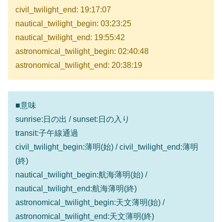
civil_twilight_end: 19:17:07
nautical_twilight_begin: 03:23:25
nautical_twilight_end: 19:55:42
astronomical_twilight_begin: 02:40:48
astronomical_twilight_end: 20:38:19
■意味
sunrise:日の出 / sunset:日の入り
transit:子午線通過
civil_twilight_begin:薄明(始) / civil_twilight_end:薄明
(終)
nautical_twilight_begin:航海薄明(始) /
nautical_twilight_end:航海薄明(終)
astronomical_twilight_begin:天文薄明(始) /
astronomical_twilight_end:天文薄明(終)