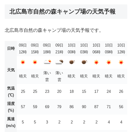
北広島市自然の森キャンプ場の天気予報
北広島市自然の森キャンプ場の天気予報です。
09日
09日
09日
09日
10日
10日
10日
10日
10日
日時
12時
15時
18時
21時
00時
03時
06時
09時
12時
天気
薄い
薄い
晴天
晴天
晴天
晴天
晴天
晴天
晴天
雲
雲
気温
25
25
23
20
18
15
17
24
26
(℃)
湿度
57
59
69
79
86
90
87
71
56
(%)
風速
5
5
3
2
2
2
2
4
4
(m/s)