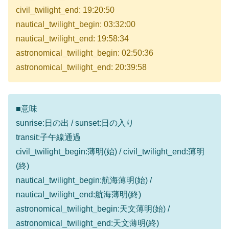
civil_twilight_end: 19:20:50
nautical_twilight_begin: 03:32:00
nautical_twilight_end: 19:58:34
astronomical_twilight_begin: 02:50:36
astronomical_twilight_end: 20:39:58
■意味
sunrise:日の出 / sunset:日の入り
transit:子午線通過
civil_twilight_begin:薄明(始) / civil_twilight_end:薄明
(終)
nautical_twilight_begin:航海薄明(始) /
nautical_twilight_end:航海薄明(終)
astronomical_twilight_begin:天文薄明(始) /
astronomical_twilight_end:天文薄明(終)