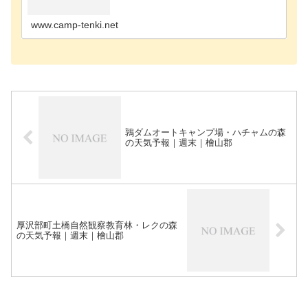
ャンプ場雨竜郡のキャンプ場浦河郡のキャンプ場奥
尻郡のキャンプ場歌志内市のキャンプ場河西郡のキ
ャンプ場河…
www.camp-tenki.net
鶉ダムオートキャンプ場・ハチャムの森
の天気予報｜週末｜檜山郡
厚沢部町土橋自然観察教育林・レクの森
の天気予報｜週末｜檜山郡