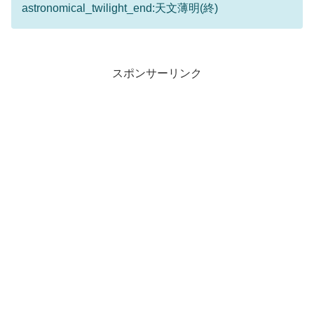
astronomical_twilight_end:天文薄明(終)
スポンサーリンク