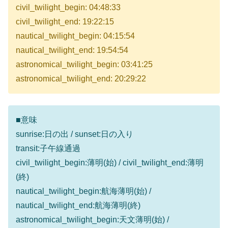
civil_twilight_begin: 04:48:33
civil_twilight_end: 19:22:15
nautical_twilight_begin: 04:15:54
nautical_twilight_end: 19:54:54
astronomical_twilight_begin: 03:41:25
astronomical_twilight_end: 20:29:22
■意味
sunrise:日の出 / sunset:日の入り
transit:子午線通過
civil_twilight_begin:薄明(始) / civil_twilight_end:薄明
(終)
nautical_twilight_begin:航海薄明(始) /
nautical_twilight_end:航海薄明(終)
astronomical_twilight_begin:天文薄明(始) /