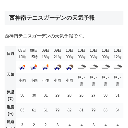
西神南テニスガーデンの天気予報
西神南テニスガーデンの天気予報です。
09日
09日
09日
09日
10日
10日
10日
10日
10日
日時
12時
15時
18時
21時
00時
03時
06時
09時
12時
天気
厚い
厚い
厚い
厚い
小雨
小雨
小雨
小雨
小雨
雲
雲
雲
雲
気温
30
30
31
29
28
26
27
30
31
(℃)
湿度
63
61
61
79
82
81
79
63
54
(%)
風速
3
2
2
3
4
4
3
4
4