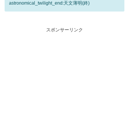
astronomical_twilight_end:天文薄明(終)
スポンサーリンク