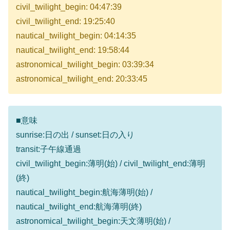
civil_twilight_begin: 04:47:39
civil_twilight_end: 19:25:40
nautical_twilight_begin: 04:14:35
nautical_twilight_end: 19:58:44
astronomical_twilight_begin: 03:39:34
astronomical_twilight_end: 20:33:45
■意味
sunrise:日の出 / sunset:日の入り
transit:子午線通過
civil_twilight_begin:薄明(始) / civil_twilight_end:薄明
(終)
nautical_twilight_begin:航海薄明(始) /
nautical_twilight_end:航海薄明(終)
astronomical_twilight_begin:天文薄明(始) /