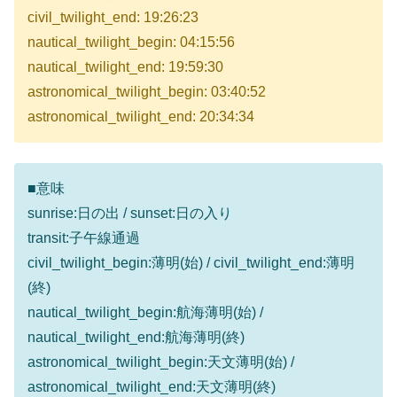
civil_twilight_end: 19:26:23
nautical_twilight_begin: 04:15:56
nautical_twilight_end: 19:59:30
astronomical_twilight_begin: 03:40:52
astronomical_twilight_end: 20:34:34
■意味
sunrise:日の出 / sunset:日の入り
transit:子午線通過
civil_twilight_begin:薄明(始) / civil_twilight_end:薄明
(終)
nautical_twilight_begin:航海薄明(始) /
nautical_twilight_end:航海薄明(終)
astronomical_twilight_begin:天文薄明(始) /
astronomical_twilight_end:天文薄明(終)