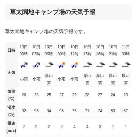
草太園地キャンプ場の天気予報
草太園地キャンプ場の天気予報です。
10日
10日
10日
10日
10日
10日
10日
10日
11日
日時
00時
03時
06時
09時
12時
15時
18時
21時
00時
天気
厚い
厚い
厚い
厚い
厚い
小雨
小雨
小雨
小雨
雲
雲
雲
雲
雲
気温
26
26
25
27
29
28
27
24
23
(℃)
湿度
92
93
94
93
75
71
74
89
87
(%)
風速
2
2
2
2
4
4
3
1
1
(m/s)