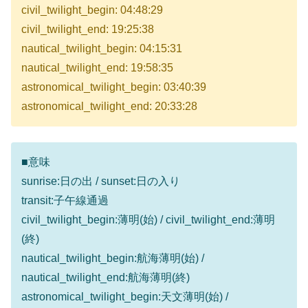
civil_twilight_begin: 04:48:29
civil_twilight_end: 19:25:38
nautical_twilight_begin: 04:15:31
nautical_twilight_end: 19:58:35
astronomical_twilight_begin: 03:40:39
astronomical_twilight_end: 20:33:28
■意味
sunrise:日の出 / sunset:日の入り
transit:子午線通過
civil_twilight_begin:薄明(始) / civil_twilight_end:薄明
(終)
nautical_twilight_begin:航海薄明(始) /
nautical_twilight_end:航海薄明(終)
astronomical_twilight_begin:天文薄明(始) /