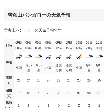
雪彦山バンガローの天気予報
雪彦山バンガローの天気予報です。
09日
09日
09日
09日
09日
09日
09日
09日
10日
日時
00時
03時
06時
09時
12時
15時
18時
21時
00時
天気
厚い
厚い
適度
適度
厚い
厚い
小雨
小雨
小雨
雲
雲
な雨
な雨
雲
雲
気温
26
24
23
27
29
28
28
25
25
(℃)
湿度
79
88
92
72
68
72
91
98
97
(%)
風速
1
1
0
1
0
2
2
2
2