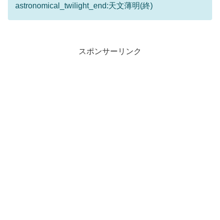
astronomical_twilight_end:天文薄明(終)
スポンサーリンク