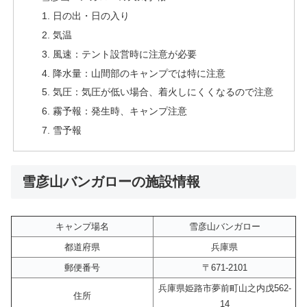
日の出・日の入り
気温
風速：テント設営時に注意が必要
降水量：山間部のキャンプでは特に注意
気圧：気圧が低い場合、着火しにくくなるので注意
霧予報：発生時、キャンプ注意
雪予報
雪彦山バンガローの施設情報
キャンプ場名
雪彦山バンガロー
都道府県
兵庫県
郵便番号
〒671-2101
兵庫県姫路市夢前町山之内戊562-
住所
14