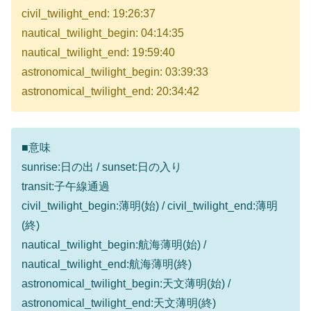
civil_twilight_end: 19:26:37
nautical_twilight_begin: 04:14:35
nautical_twilight_end: 19:59:40
astronomical_twilight_begin: 03:39:33
astronomical_twilight_end: 20:34:42
■意味
sunrise:日の出 / sunset:日の入り
transit:子午線通過
civil_twilight_begin:薄明(始) / civil_twilight_end:薄明
(終)
nautical_twilight_begin:航海薄明(始) /
nautical_twilight_end:航海薄明(終)
astronomical_twilight_begin:天文薄明(始) /
astronomical_twilight_end:天文薄明(終)