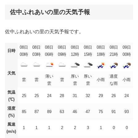
佐中ふれあいの里の天気予報
佐中ふれあいの里の天気予報です。
08日
08日
08日
08日
08日
08日
08日
08日
09日
日時
00時
03時
06時
09時
12時
15時
18時
21時
00時
天気
薄い
厚い
厚い
適度
雲
雲
雲
小雨
小雨
雲
雲
雲
な雨
気温
25
25
24
28
31
32
29
26
24
(℃)
湿度
85
87
89
63
46
47
75
91
93
(%)
風速
1
1
1
2
2
3
1
0
0
(m/s)