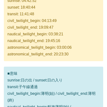
sunrise: 04:42:52
sunset: 18:40:44
transit: 11:41:48
civil_twilight_begin: 04:13:49
civil_twilight_end: 19:09:47
nautical_twilight_begin: 03:38:21
nautical_twilight_end: 19:45:16
astronomical_twilight_begin: 03:00:06
astronomical_twilight_end: 20:23:30
■意味
sunrise:日の出 / sunset:日の入り
transit:子午線通過
civil_twilight_begin:薄明(始) / civil_twilight_end:薄明
(終)
nautical_twilight_begin:航海薄明(始) /