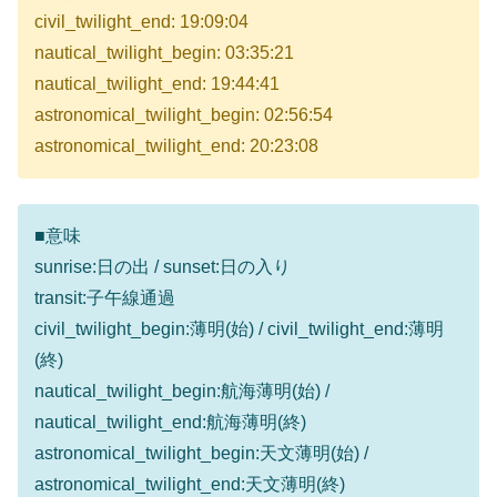
civil_twilight_end: 19:09:04
nautical_twilight_begin: 03:35:21
nautical_twilight_end: 19:44:41
astronomical_twilight_begin: 02:56:54
astronomical_twilight_end: 20:23:08
■意味
sunrise:日の出 / sunset:日の入り
transit:子午線通過
civil_twilight_begin:薄明(始) / civil_twilight_end:薄明
(終)
nautical_twilight_begin:航海薄明(始) /
nautical_twilight_end:航海薄明(終)
astronomical_twilight_begin:天文薄明(始) /
astronomical_twilight_end:天文薄明(終)