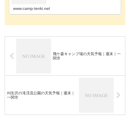
九戸郡のキャンプ場紫波郡のキャンプ場盛岡市のキ
ャンプ場西…
www.camp-tenki.net
飛ケ森キャンプ場の天気予報｜週末｜一
関市
刈生沢の滝渓流公園の天気予報｜週末｜
一関市