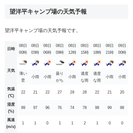
望洋平キャンプ場の天気予報
望洋平キャンプ場の天気予報です。
08日
08日
08日
08日
08日
08日
08日
08日
09日
日時
00時
03時
06時
09時
12時
15時
18時
21時
00時
天気
薄い
曇り
適度
適度
小雨
小雨
小雨
小雨
小雨
雲
がち
な雨
な雨
気温
22
21
22
27
29
28
22
21
20
(℃)
湿度
99
97
96
76
74
78
98
99
98
(%)
風速
1
1
0
1
1
2
1
0
0
(m/s)