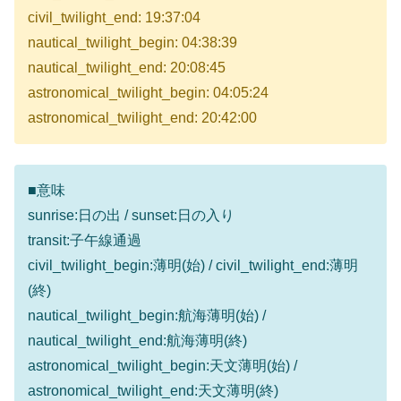
civil_twilight_end: 19:37:04
nautical_twilight_begin: 04:38:39
nautical_twilight_end: 20:08:45
astronomical_twilight_begin: 04:05:24
astronomical_twilight_end: 20:42:00
■意味
sunrise:日の出 / sunset:日の入り
transit:子午線通過
civil_twilight_begin:薄明(始) / civil_twilight_end:薄明
(終)
nautical_twilight_begin:航海薄明(始) /
nautical_twilight_end:航海薄明(終)
astronomical_twilight_begin:天文薄明(始) /
astronomical_twilight_end:天文薄明(終)