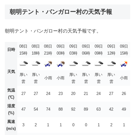
朝明テント・バンガロー村の天気予報
朝明テント・バンガロー村の天気予報です。
08日
08日
08日
09日
09日
09日
09日
09日
09日
日時
15時
18時
21時
00時
03時
06時
09時
12時
15時
天気
厚い
厚い
厚い
厚い
厚い
厚い
小雨
小雨
小雨
雲
雲
雲
雲
雲
雲
気温
27
27
24
23
20
21
24
27
26
(℃)
湿度
47
54
74
88
92
89
63
42
49
(%)
風速
3
2
1
1
0
0
1
2
1
(m/s)