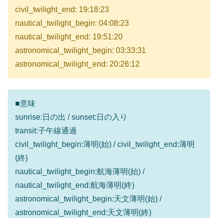
civil_twilight_end: 19:18:23
nautical_twilight_begin: 04:08:23
nautical_twilight_end: 19:51:20
astronomical_twilight_begin: 03:33:31
astronomical_twilight_end: 20:26:12
■意味
sunrise:日の出 / sunset:日の入り
transit:子午線通過
civil_twilight_begin:薄明(始) / civil_twilight_end:薄明
(終)
nautical_twilight_begin:航海薄明(始) /
nautical_twilight_end:航海薄明(終)
astronomical_twilight_begin:天文薄明(始) /
astronomical_twilight_end:天文薄明(終)