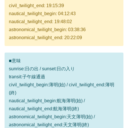
civil_twilight_end: 19:15:39
nautical_twilight_begin: 04:12:43
nautical_twilight_end: 19:48:02
astronomical_twilight_begin: 03:38:36
astronomical_twilight_end: 20:22:09
■意味
sunrise:日の出 / sunset:日の入り
transit:子午線通過
civil_twilight_begin:薄明(始) / civil_twilight_end:薄明
(終)
nautical_twilight_begin:航海薄明(始) /
nautical_twilight_end:航海薄明(終)
astronomical_twilight_begin:天文薄明(始) /
astronomical_twilight_end:天文薄明(終)