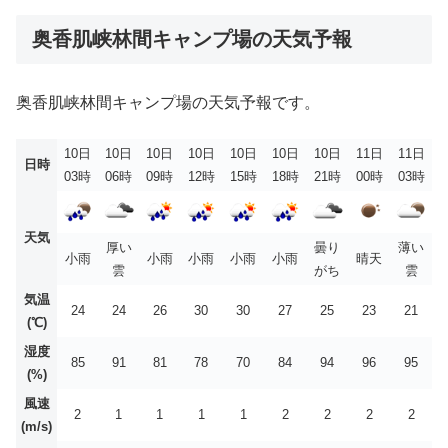
奥香肌峡林間キャンプ場の天気予報
奥香肌峡林間キャンプ場の天気予報です。
10日
10日
10日
10日
10日
10日
10日
11日
11日
日時
03時
06時
09時
12時
15時
18時
21時
00時
03時
天気
厚い
曇り
薄い
小雨
小雨
小雨
小雨
小雨
晴天
雲
がち
雲
気温
24
24
26
30
30
27
25
23
21
(℃)
湿度
85
91
81
78
70
84
94
96
95
(%)
風速
2
1
1
1
1
2
2
2
2
(m/s)