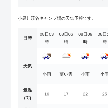
小黒川渓谷キャンプ場の天気予報です。
08日03
08日06
08日09
08日
日時
時
時
時
時
天気
小雨
薄い雲
小雨
小
気温
16
17
22
25
(℃)