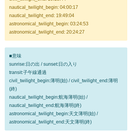
nautical_twilight_begin: 04:00:17
nautical_twilight_end: 19:49:04
astronomical_twilight_begin: 03:24:53
astronomical_twilight_end: 20:24:27
■意味
sunrise:日の出 / sunset:日の入り
transit:子午線通過
civil_twilight_begin:薄明(始) / civil_twilight_end:薄明
(終)
nautical_twilight_begin:航海薄明(始) /
nautical_twilight_end:航海薄明(終)
astronomical_twilight_begin:天文薄明(始) /
astronomical_twilight_end:天文薄明(終)