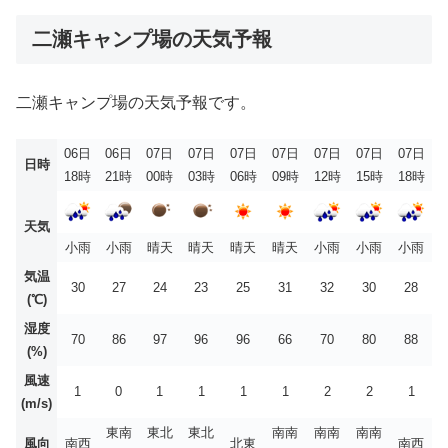
二瀬キャンプ場の天気予報
二瀬キャンプ場の天気予報です。
06日
06日
07日
07日
07日
07日
07日
07日
07日
日時
18時
21時
00時
03時
06時
09時
12時
15時
18時
天気
小雨
小雨
晴天
晴天
晴天
晴天
小雨
小雨
小雨
気温
30
27
24
23
25
31
32
30
28
(℃)
湿度
70
86
97
96
96
66
70
80
88
(%)
風速
1
0
1
1
1
1
2
2
1
(m/s)
東南
東北
東北
南南
南南
南南
風向
南西
北東
南西