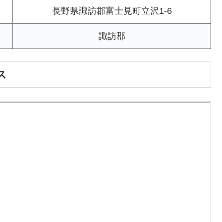
長野県諏訪郡富士見町立沢1-6
諏訪郡
ス