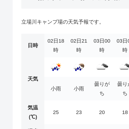
立場川キャンプ場の天気予報です。
02日18
02日21
03日00
03日
日時
時
時
時
時
天気
曇りが
曇り
小雨
小雨
ち
ち
気温
25
23
20
18
(℃)