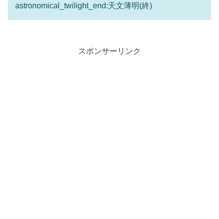
astronomical_twilight_end:天文薄明(終)
スポンサーリンク