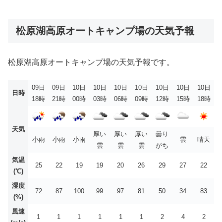
松原湖高原オートキャンプ場の天気予報
松原湖高原オートキャンプ場の天気予報です。
09日
09日
10日
10日
10日
10日
10日
10日
10日
日時
18時
21時
00時
03時
06時
09時
12時
15時
18時
天気
厚い
厚い
厚い
曇り
小雨
小雨
小雨
雲
晴天
雲
雲
雲
がち
気温
25
22
19
19
20
26
29
27
22
(℃)
湿度
72
87
100
99
97
81
50
34
83
(%)
風速
1
1
1
1
1
1
2
4
2