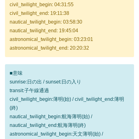
civil_twilight_begin: 04:31:55
civil_twilight_end: 19:11:38
nautical_twilight_begin: 03:58:30
nautical_twilight_end: 19:45:04
astronomical_twilight_begin: 03:23:01
astronomical_twilight_end: 20:20:32
■意味
sunrise:日の出 / sunset:日の入り
transit:子午線通過
civil_twilight_begin:薄明(始) / civil_twilight_end:薄明
(終)
nautical_twilight_begin:航海薄明(始) /
nautical_twilight_end:航海薄明(終)
astronomical_twilight_begin:天文薄明(始) /