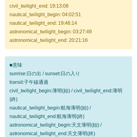
civil_twilight_end: 19:13:08
nautical_twilight_begin: 04:02:51
nautical_twilight_end: 19:46:14
astronomical_twilight_begin: 03:27:49
astronomical_twilight_end: 20:21:16
■意味
sunrise:日の出 / sunset:日の入り
transit:子午線通過
civil_twilight_begin:薄明(始) / civil_twilight_end:薄明
(終)
nautical_twilight_begin:航海薄明(始) /
nautical_twilight_end:航海薄明(終)
astronomical_twilight_begin:天文薄明(始) /
astronomical_twilight_end:天文薄明(終)