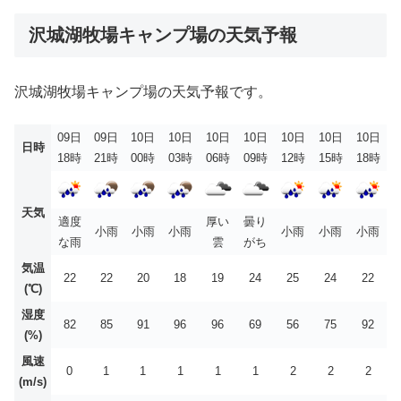
沢城湖牧場キャンプ場の天気予報
沢城湖牧場キャンプ場の天気予報です。
09日
09日
10日
10日
10日
10日
10日
10日
10日
日時
18時
21時
00時
03時
06時
09時
12時
15時
18時
天気
適度
厚い
曇り
小雨
小雨
小雨
小雨
小雨
小雨
な雨
雲
がち
気温
22
22
20
18
19
24
25
24
22
(℃)
湿度
82
85
91
96
96
69
56
75
92
(%)
風速
0
1
1
1
1
1
2
2
2
(m/s)