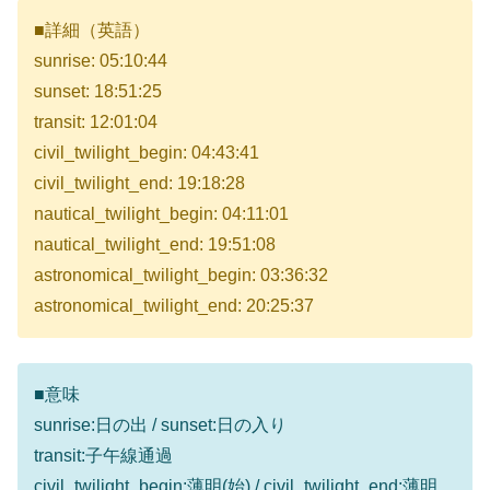
■詳細（英語）
sunrise: 05:10:44
sunset: 18:51:25
transit: 12:01:04
civil_twilight_begin: 04:43:41
civil_twilight_end: 19:18:28
nautical_twilight_begin: 04:11:01
nautical_twilight_end: 19:51:08
astronomical_twilight_begin: 03:36:32
astronomical_twilight_end: 20:25:37
■意味
sunrise:日の出 / sunset:日の入り
transit:子午線通過
civil_twilight_begin:薄明(始) / civil_twilight_end:薄明