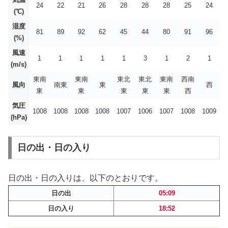
24
22
21
26
28
28
28
25
24
(℃)
湿度
81
89
92
62
45
44
80
91
96
(%)
風速
1
1
1
1
1
3
1
2
1
(m/s)
東南
東南
東北
東北
東南
西南
風向
南東
東
西
東
東
東
東
東
西
気圧
1008
1008
1008
1008
1007
1006
1007
1008
1009
(hPa)
日の出・日の入り
日の出・日の入りは、以下のとおりです。
日の出
05:09
日の入り
18:52