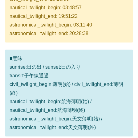
nautical_twilight_begin: 03:48:57
nautical_twilight_end: 19:51:22
astronomical_twilight_begin: 03:11:40
astronomical_twilight_end: 20:28:38
■意味
sunrise:日の出 / sunset:日の入り
transit:子午線通過
civil_twilight_begin:薄明(始) / civil_twilight_end:薄明
(終)
nautical_twilight_begin:航海薄明(始) /
nautical_twilight_end:航海薄明(終)
astronomical_twilight_begin:天文薄明(始) /
astronomical_twilight_end:天文薄明(終)