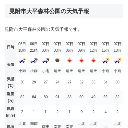
見附市大平森林公園の天気予報
見附市大平森林公園の天気予報です。
06日
06日
07日
07日
07日
07日
07日
07日
07日
日時
18時
21時
00時
03時
06時
09時
12時
15時
18時
天気
小雨
小雨
小雨
晴天
晴天
晴天
晴天
小雨
小雨
気温
30
29
27
24
27
32
35
34
30
(℃)
湿度
82
84
89
91
88
60
49
55
82
(%)
風速
2
1
1
2
1
0
2
4
2
(m/s)
北北
南南
北北
北北
北北
風向
南東
南東
南東
北