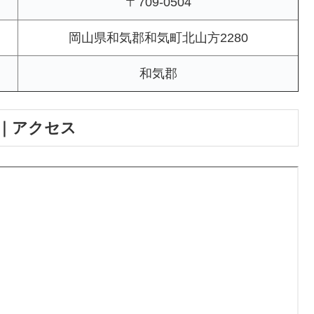
〒709-0504
岡山県和気郡和気町北山方2280
和気郡
｜アクセス