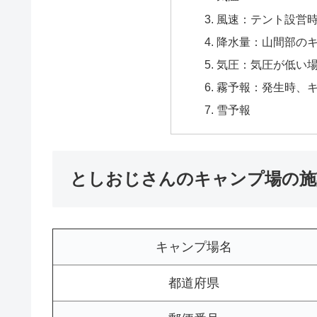
風速：テント設営
降水量：山間部の
気圧：気圧が低い
霧予報：発生時、
雪予報
としおじさんのキャンプ場の施
キャンプ場名
都道府県