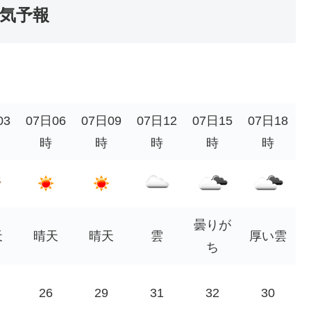
気予報
03
07日06
07日09
07日12
07日15
07日18
時
時
時
時
時
曇りが
天
晴天
晴天
雲
厚い雲
ち
26
29
31
32
30