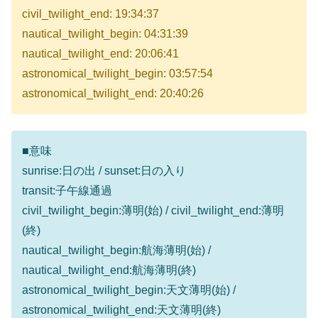
civil_twilight_end: 19:34:37
nautical_twilight_begin: 04:31:39
nautical_twilight_end: 20:06:41
astronomical_twilight_begin: 03:57:54
astronomical_twilight_end: 20:40:26
■意味
sunrise:日の出 / sunset:日の入り
transit:子午線通過
civil_twilight_begin:薄明(始) / civil_twilight_end:薄明
(終)
nautical_twilight_begin:航海薄明(始) /
nautical_twilight_end:航海薄明(終)
astronomical_twilight_begin:天文薄明(始) /
astronomical_twilight_end:天文薄明(終)