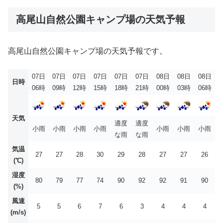
高尾山自然公園キャンプ場の天気予報
高尾山自然公園キャンプ場の天気予報です。
07日
07日
07日
07日
07日
07日
08日
08日
08日
日時
06時
09時
12時
15時
18時
21時
00時
03時
06時
天気
適度
適度
小雨
小雨
小雨
小雨
小雨
小雨
小雨
な雨
な雨
気温
27
27
28
30
29
28
27
27
26
(℃)
湿度
80
79
77
74
90
92
92
91
90
(%)
風速
5
5
6
7
6
3
4
4
4
(m/s)