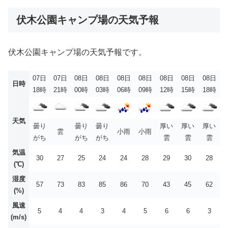
伏木公園キャンプ場の天気予報
伏木公園キャンプ場の天気予報です。
07日
07日
08日
08日
08日
08日
08日
08日
08日
日時
18時
21時
00時
03時
06時
09時
12時
15時
18時
天気
曇り
曇り
曇り
厚い
厚い
厚い
雲
小雨
小雨
がち
がち
がち
雲
雲
雲
気温
30
27
25
24
24
28
29
30
28
(℃)
湿度
57
73
83
85
86
70
43
45
62
(%)
風速
5
4
4
3
4
5
6
6
3
(m/s)