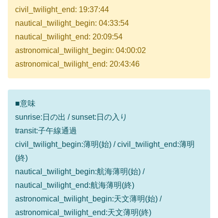
civil_twilight_end: 19:37:44
nautical_twilight_begin: 04:33:54
nautical_twilight_end: 20:09:54
astronomical_twilight_begin: 04:00:02
astronomical_twilight_end: 20:43:46
■意味
sunrise:日の出 / sunset:日の入り
transit:子午線通過
civil_twilight_begin:薄明(始) / civil_twilight_end:薄明
(終)
nautical_twilight_begin:航海薄明(始) /
nautical_twilight_end:航海薄明(終)
astronomical_twilight_begin:天文薄明(始) /
astronomical_twilight_end:天文薄明(終)