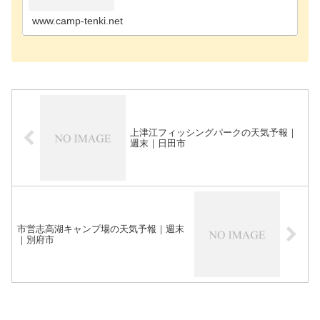
津市のキャンプ場東国東郡のキャンプ場日田市のキ
ャンプ場別…
www.camp-tenki.net
上津江フィッシングパークの天気予報｜
週末｜日田市
市営志高湖キャンプ場の天気予報｜週末
｜別府市