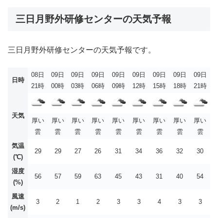
三日月野外研修センターの天気予報
三日月野外研修センターの天気予報です。
08日
09日
09日
09日
09日
09日
09日
09日
09日
日時
21時
00時
03時
06時
09時
12時
15時
18時
21時
天気
厚い
厚い
厚い
厚い
厚い
厚い
厚い
厚い
厚い
雲
雲
雲
雲
雲
雲
雲
雲
雲
気温
29
29
27
26
31
34
36
32
30
(℃)
湿度
56
57
59
63
45
43
31
40
54
(%)
風速
3
2
1
2
3
3
4
3
3
(m/s)