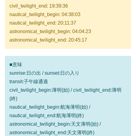
civil_twilight_end: 19:39:36
nautical_twilight_begin: 04:38:03
nautical_twilight_end: 20:11:37
astronomical_twilight_begin: 04:04:23
astronomical_twilight_end: 20:45:17
■意味
sunrise:日の出 / sunset:日の入り
transit:子午線通過
civil_twilight_begin:薄明(始) / civil_twilight_end:薄明
(終)
nautical_twilight_begin:航海薄明(始) /
nautical_twilight_end:航海薄明(終)
astronomical_twilight_begin:天文薄明(始) /
astronomical_twilight_end:天文薄明(終)