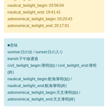
nautical_twilight_begin: 03:56:04
nautical_twilight_end: 19:41:41
astronomical_twilight_begin: 03:20:43
astronomical_twilight_end: 20:17:01
■意味
sunrise:日の出 / sunset:日の入り
transit:子午線通過
civil_twilight_begin:薄明(始) / civil_twilight_end:薄明
(終)
nautical_twilight_begin:航海薄明(始) /
nautical_twilight_end:航海薄明(終)
astronomical_twilight_begin:天文薄明(始) /
astronomical_twilight_end:天文薄明(終)