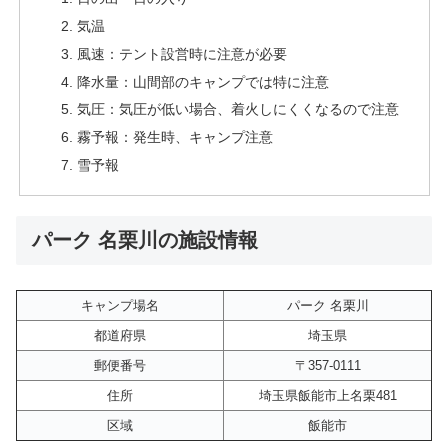
気温
風速：テント設営時に注意が必要
降水量：山間部のキャンプでは特に注意
気圧：気圧が低い場合、着火しにくくなるので注意
霧予報：発生時、キャンプ注意
雪予報
パーク 名栗川の施設情報
キャンプ場名
パーク 名栗川
都道府県
埼玉県
郵便番号
〒357-0111
住所
埼玉県飯能市上名栗481
区域
飯能市