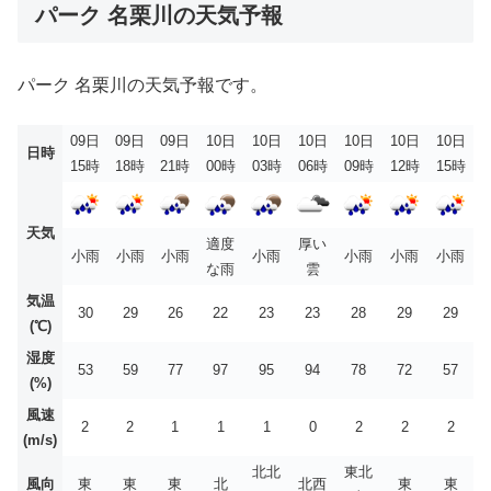
パーク 名栗川の天気予報
パーク 名栗川の天気予報です。
09日
09日
09日
10日
10日
10日
10日
10日
10日
日時
15時
18時
21時
00時
03時
06時
09時
12時
15時
天気
適度
厚い
小雨
小雨
小雨
小雨
小雨
小雨
小雨
な雨
雲
気温
30
29
26
22
23
23
28
29
29
(℃)
湿度
53
59
77
97
95
94
78
72
57
(%)
風速
2
2
1
1
1
0
2
2
2
(m/s)
北北
東北
風向
東
東
東
北
北西
東
東