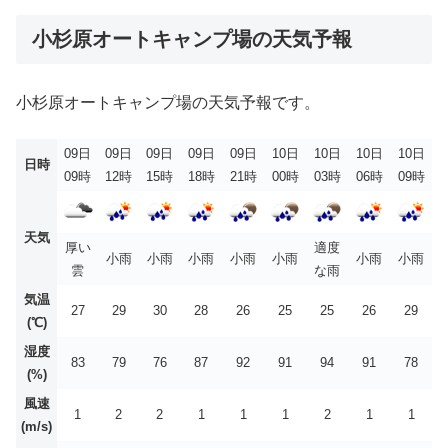
小杉原オートキャンプ場の天気予報
小杉原オートキャンプ場の天気予報です。
09日
09日
09日
09日
09日
10日
10日
10日
10日
日時
09時
12時
15時
18時
21時
00時
03時
06時
09時
天気
厚い
適度
小雨
小雨
小雨
小雨
小雨
小雨
小雨
雲
な雨
気温
27
29
30
28
26
25
25
26
29
(℃)
湿度
83
79
76
87
92
91
94
91
78
(%)
風速
1
2
2
1
1
1
2
1
1
(m/s)