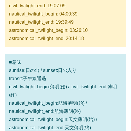
civil_twilight_end: 19:07:09
nautical_twilight_begin: 04:00:39
nautical_twilight_end: 19:39:49
astronomical_twilight_begin: 03:26:10
astronomical_twilight_end: 20:14:18
■意味
sunrise:日の出 / sunset:日の入り
transit:子午線通過
civil_twilight_begin:薄明(始) / civil_twilight_end:薄明
(終)
nautical_twilight_begin:航海薄明(始) /
nautical_twilight_end:航海薄明(終)
astronomical_twilight_begin:天文薄明(始) /
astronomical_twilight_end:天文薄明(終)