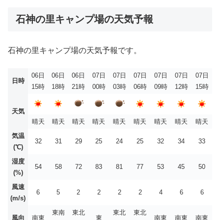
石神の里キャンプ場の天気予報
石神の里キャンプ場の天気予報です。
06日
06日
06日
07日
07日
07日
07日
07日
07日
日時
15時
18時
21時
00時
03時
06時
09時
12時
15時
天気
晴天
晴天
晴天
晴天
晴天
晴天
晴天
晴天
晴天
気温
32
31
29
25
24
25
32
34
33
(℃)
湿度
54
58
72
83
81
77
53
45
50
(%)
風速
6
5
2
2
2
2
4
6
6
(m/s)
東南
東北
東北
東北
風向
南東
東
南東
南東
南東