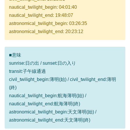
nautical_twilight_begin: 04:01:40
nautical_twilight_end: 19:48:07
astronomical_twilight_begin: 03:26:35
astronomical_twilight_end: 20:23:12
■意味
sunrise:日の出 / sunset:日の入り
transit:子午線通過
civil_twilight_begin:薄明(始) / civil_twilight_end:薄明
(終)
nautical_twilight_begin:航海薄明(始) /
nautical_twilight_end:航海薄明(終)
astronomical_twilight_begin:天文薄明(始) /
astronomical_twilight_end:天文薄明(終)