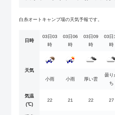
白糸オートキャンプ場の天気予報です。
03日03
03日06
03日09
03日
日時
時
時
時
時
天気
曇り
小雨
小雨
厚い雲
ち
気温
22
21
22
27
(℃)