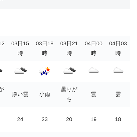
12
03日15
03日18
03日21
04日00
04日03
時
時
時
時
時
が
曇りが
厚い雲
小雨
雲
雲
ち
24
23
20
19
18