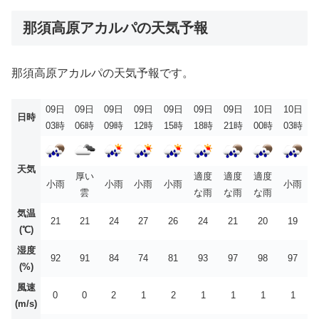
那須高原アカルパの天気予報
那須高原アカルパの天気予報です。
09日
09日
09日
09日
09日
09日
09日
10日
10日
日時
03時
06時
09時
12時
15時
18時
21時
00時
03時
天気
厚い
適度
適度
適度
小雨
小雨
小雨
小雨
小雨
雲
な雨
な雨
な雨
気温
21
21
24
27
26
24
21
20
19
(℃)
湿度
92
91
84
74
81
93
97
98
97
(%)
風速
0
0
2
1
2
1
1
1
1
(m/s)