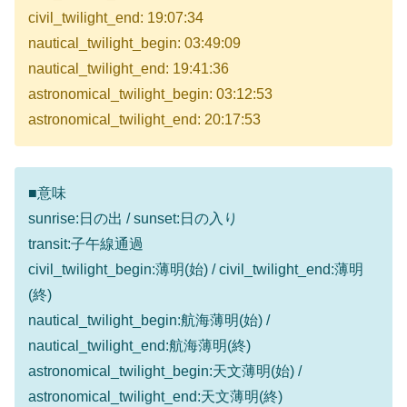
civil_twilight_end: 19:07:34
nautical_twilight_begin: 03:49:09
nautical_twilight_end: 19:41:36
astronomical_twilight_begin: 03:12:53
astronomical_twilight_end: 20:17:53
■意味
sunrise:日の出 / sunset:日の入り
transit:子午線通過
civil_twilight_begin:薄明(始) / civil_twilight_end:薄明
(終)
nautical_twilight_begin:航海薄明(始) /
nautical_twilight_end:航海薄明(終)
astronomical_twilight_begin:天文薄明(始) /
astronomical_twilight_end:天文薄明(終)