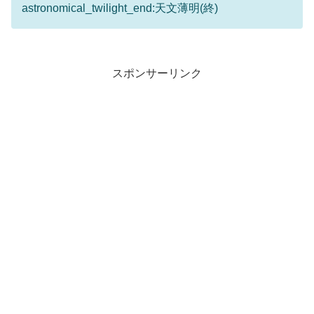
astronomical_twilight_end:天文薄明(終)
スポンサーリンク