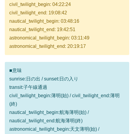
civil_twilight_begin: 04:22:24
civil_twilight_end: 19:08:42
nautical_twilight_begin: 03:48:16
nautical_twilight_end: 19:42:51
astronomical_twilight_begin: 03:11:49
astronomical_twilight_end: 20:19:17
■意味
sunrise:日の出 / sunset:日の入り
transit:子午線通過
civil_twilight_begin:薄明(始) / civil_twilight_end:薄明
(終)
nautical_twilight_begin:航海薄明(始) /
nautical_twilight_end:航海薄明(終)
astronomical_twilight_begin:天文薄明(始) /