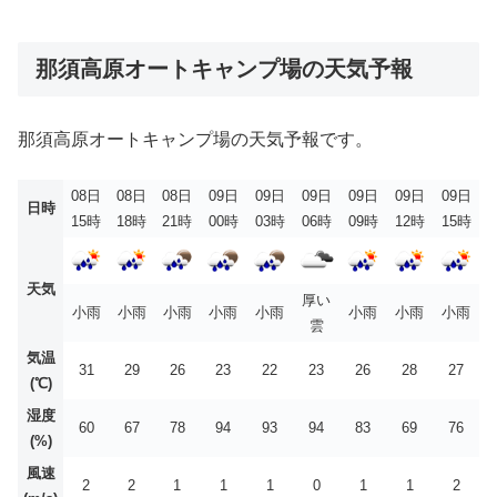
那須高原オートキャンプ場の天気予報
那須高原オートキャンプ場の天気予報です。
08日
08日
08日
09日
09日
09日
09日
09日
09日
日時
15時
18時
21時
00時
03時
06時
09時
12時
15時
天気
厚い
小雨
小雨
小雨
小雨
小雨
小雨
小雨
小雨
雲
気温
31
29
26
23
22
23
26
28
27
(℃)
湿度
60
67
78
94
93
94
83
69
76
(%)
風速
2
2
1
1
1
0
1
1
2