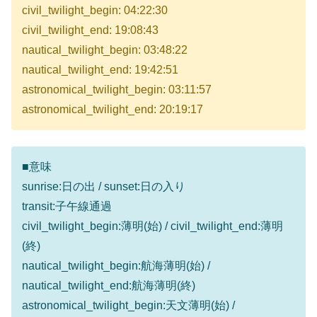
civil_twilight_begin: 04:22:30
civil_twilight_end: 19:08:43
nautical_twilight_begin: 03:48:22
nautical_twilight_end: 19:42:51
astronomical_twilight_begin: 03:11:57
astronomical_twilight_end: 20:19:17
■意味
sunrise:日の出 / sunset:日の入り
transit:子午線通過
civil_twilight_begin:薄明(始) / civil_twilight_end:薄明
(終)
nautical_twilight_begin:航海薄明(始) /
nautical_twilight_end:航海薄明(終)
astronomical_twilight_begin:天文薄明(始) /