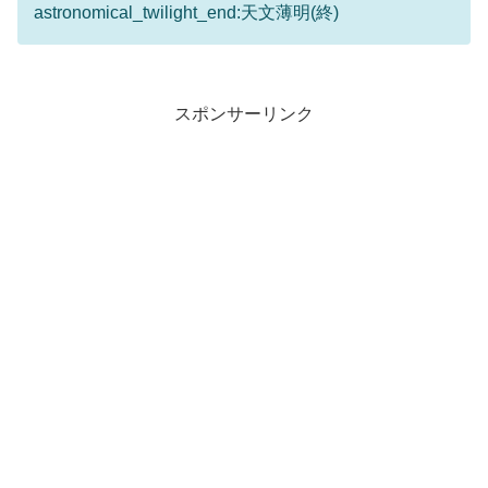
astronomical_twilight_end:天文薄明(終)
スポンサーリンク