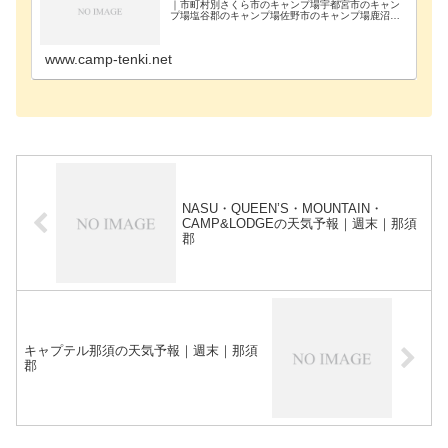
｜市町村別さくら市のキャンプ場宇都宮市のキャン
プ場塩谷郡のキャンプ場佐野市のキャンプ場鹿沼市
のキャンプ場足利市のキャンプ場大田原市のキャン
プ場栃木市のキャンプ場那須烏山市のキャンプ場那
須塩原市の…
www.camp-tenki.net
NASU・QUEEN’S・MOUNTAIN・
CAMP&LODGEの天気予報｜週末｜那須
郡
キャプテル那須の天気予報｜週末｜那須
郡