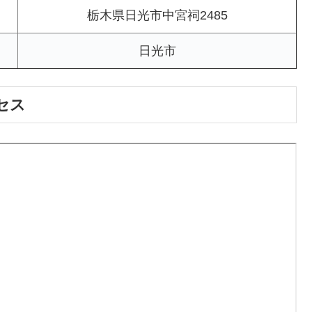
栃木県日光市中宮祠2485
日光市
セス