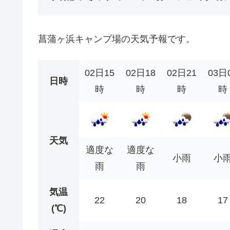
菖蒲ヶ浜キャンプ場の天気予報です。
02日15
02日18
02日21
03日
日時
時
時
時
時
天気
適度な
適度な
小雨
小
雨
雨
気温
22
20
18
17
(℃)