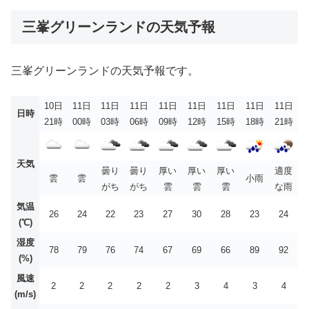
三峯グリーンランドの天気予報
三峯グリーンランドの天気予報です。
10日
11日
11日
11日
11日
11日
11日
11日
11日
日時
21時
00時
03時
06時
09時
12時
15時
18時
21時
天気
曇り
曇り
厚い
厚い
厚い
適度
雲
雲
小雨
がち
がち
雲
雲
雲
な雨
気温
26
24
22
23
27
30
28
23
24
(℃)
湿度
78
79
76
74
67
69
66
89
92
(%)
風速
2
2
2
2
2
3
4
3
4
(m/s)