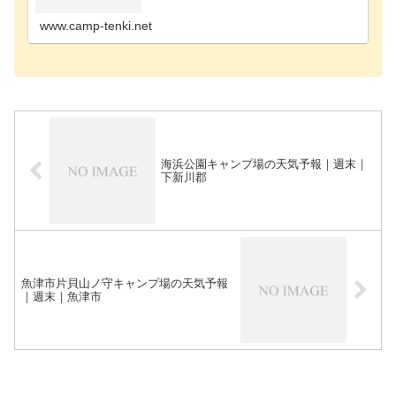
プ場中新川郡上市のキャンプ場砺波市のキャンプ場
南砺市のキ…
www.camp-tenki.net
海浜公園キャンプ場の天気予報｜週末｜
下新川郡
魚津市片貝山ノ守キャンプ場の天気予報
｜週末｜魚津市