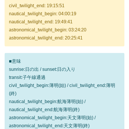
civil_twilight_end: 19:15:51
nautical_twilight_begin: 04:00:19
nautical_twilight_end: 19:49:41
astronomical_twilight_begin: 03:24:20
astronomical_twilight_end: 20:25:41
■意味
sunrise:日の出 / sunset:日の入り
transit:子午線通過
civil_twilight_begin:薄明(始) / civil_twilight_end:薄明
(終)
nautical_twilight_begin:航海薄明(始) /
nautical_twilight_end:航海薄明(終)
astronomical_twilight_begin:天文薄明(始) /
astronomical_twilight_end:天文薄明(終)