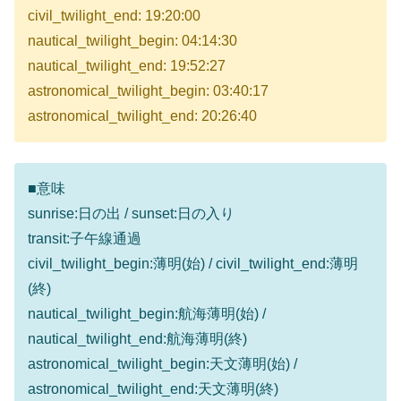
civil_twilight_end: 19:20:00
nautical_twilight_begin: 04:14:30
nautical_twilight_end: 19:52:27
astronomical_twilight_begin: 03:40:17
astronomical_twilight_end: 20:26:40
■意味
sunrise:日の出 / sunset:日の入り
transit:子午線通過
civil_twilight_begin:薄明(始) / civil_twilight_end:薄明
(終)
nautical_twilight_begin:航海薄明(始) /
nautical_twilight_end:航海薄明(終)
astronomical_twilight_begin:天文薄明(始) /
astronomical_twilight_end:天文薄明(終)