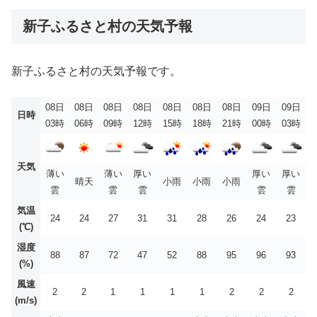
新子ふるさと村の天気予報
新子ふるさと村の天気予報です。
08日
08日
08日
08日
08日
08日
08日
09日
09日
日時
03時
06時
09時
12時
15時
18時
21時
00時
03時
天気
薄い
薄い
厚い
厚い
厚い
晴天
小雨
小雨
小雨
雲
雲
雲
雲
雲
気温
24
24
27
31
31
28
26
24
23
(℃)
湿度
88
87
72
47
52
88
95
96
93
(%)
風速
2
2
1
1
1
1
2
2
2
(m/s)