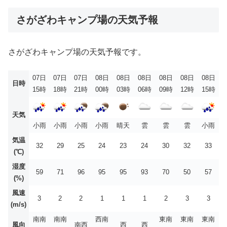
さがざわキャンプ場の天気予報
さがざわキャンプ場の天気予報です。
07日
07日
07日
08日
08日
08日
08日
08日
08日
日時
15時
18時
21時
00時
03時
06時
09時
12時
15時
天気
小雨
小雨
小雨
小雨
晴天
雲
雲
雲
小雨
気温
32
29
25
24
23
24
30
32
33
(℃)
湿度
59
71
96
95
95
93
70
50
57
(%)
風速
3
2
2
1
1
1
2
3
3
(m/s)
南南
南南
西南
東南
東南
東南
風向
南西
西
西