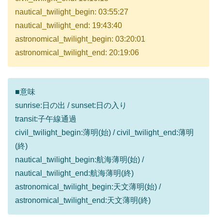
nautical_twilight_begin: 03:55:27
nautical_twilight_end: 19:43:40
astronomical_twilight_begin: 03:20:01
astronomical_twilight_end: 20:19:06
■意味
sunrise:日の出 / sunset:日の入り
transit:子午線通過
civil_twilight_begin:薄明(始) / civil_twilight_end:薄明
(終)
nautical_twilight_begin:航海薄明(始) /
nautical_twilight_end:航海薄明(終)
astronomical_twilight_begin:天文薄明(始) /
astronomical_twilight_end:天文薄明(終)