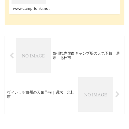
場笛吹市のキャンプ場都留市のキャンプ場南アルプ
ス市のキャ…
www.camp-tenki.net
白州観光尾白キャンプ場の天気予報｜週
末｜北杜市
ヴィレッヂ白州の天気予報｜週末｜北杜
市