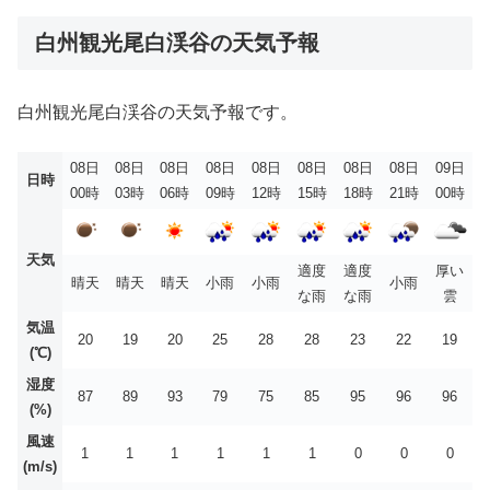
白州観光尾白渓谷の天気予報
白州観光尾白渓谷の天気予報です。
08日
08日
08日
08日
08日
08日
08日
08日
09日
日時
00時
03時
06時
09時
12時
15時
18時
21時
00時
天気
適度
適度
厚い
晴天
晴天
晴天
小雨
小雨
小雨
な雨
な雨
雲
気温
20
19
20
25
28
28
23
22
19
(℃)
湿度
87
89
93
79
75
85
95
96
96
(%)
風速
1
1
1
1
1
1
0
0
0
(m/s)