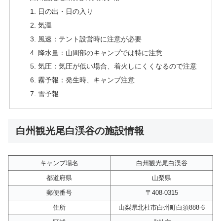
日の出・日の入り
気温
風速：テント設営時に注意が必要
降水量：山間部のキャンプでは特に注意
気圧：気圧が低い場合、着火しにくくなるので注意
霧予報：発生時、キャンプ注意
雪予報
白州観光尾白渓谷の施設情報
キャンプ場名
白州観光尾白渓谷
都道府県
山梨県
郵便番号
〒408-0315
住所
山梨県北杜市白州町白須888-6