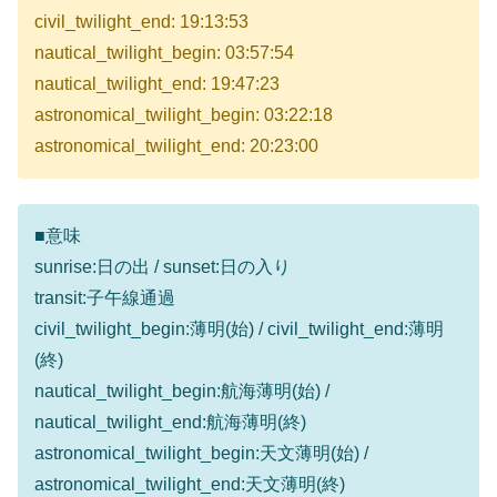
civil_twilight_end: 19:13:53
nautical_twilight_begin: 03:57:54
nautical_twilight_end: 19:47:23
astronomical_twilight_begin: 03:22:18
astronomical_twilight_end: 20:23:00
■意味
sunrise:日の出 / sunset:日の入り
transit:子午線通過
civil_twilight_begin:薄明(始) / civil_twilight_end:薄明
(終)
nautical_twilight_begin:航海薄明(始) /
nautical_twilight_end:航海薄明(終)
astronomical_twilight_begin:天文薄明(始) /
astronomical_twilight_end:天文薄明(終)